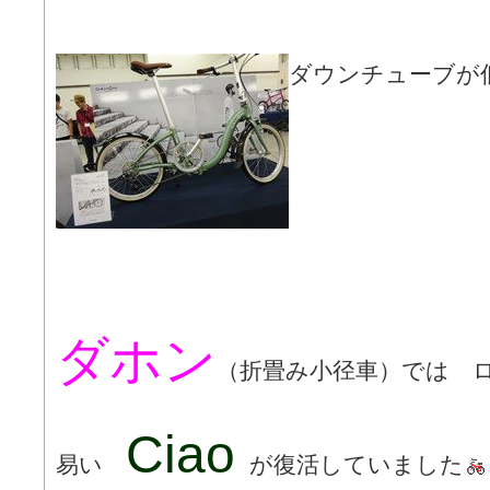
ダウンチューブが低
ダホン
（折畳み小径車）では 
Ciao
易い
が復活していました