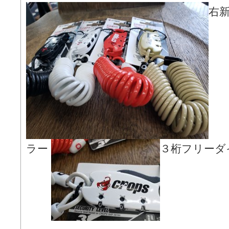
右
ラー
３桁フリーダ