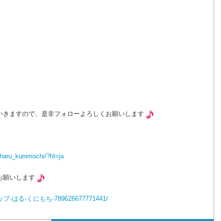
いきますので、是非フォローよろしくお願いします
haru_kunimochi/?hl=ja
お願いします
ショップ-はる-くにもち-789626677771441/