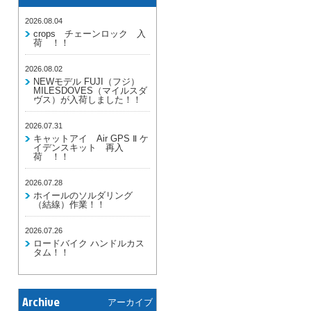
2026.08.04
crops チェーンロック 入
荷 ！！
2026.08.02
NEWモデル FUJI（フジ）
MILESDOVES（マイルスダ
ヴス）が入荷しました！！
2026.07.31
キャットアイ Air GPS Ⅱ ケ
イデンスキット 再入
荷 ！！
2026.07.28
ホイールのソルダリング
（結線）作業！！
2026.07.26
ロードバイク ハンドルカス
タム！！
Archive
アーカイブ