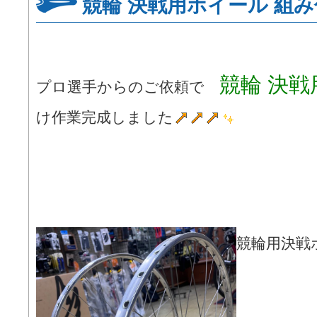
競輪 決戦用ホイール 組
競輪 決
プロ選手からのご依頼で
け作業完成しました
競輪用決戦