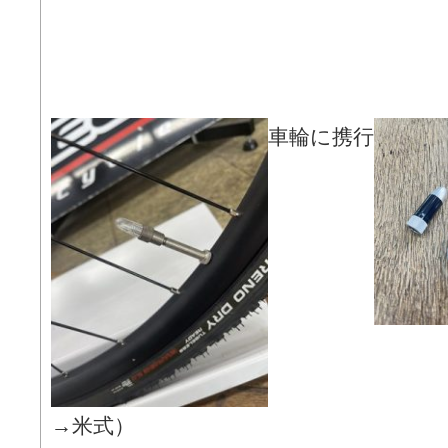
車輪に携行
→米式）