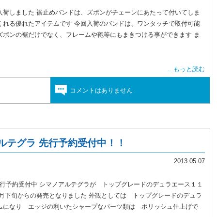
入荷しました 裾止めバンドは、ズボンがチェーンにあたって付いてしま
くれる優れたアイテムです 今回入荷のバンドは、ワンタッチで取付可能
ズボンの裾だけでなく、フレームや鞄等にもまきつける事ができます ま
...もっと読む
コメントはありません
アルテグラ 先行予約受付中！！
2013.05.07
予約受付中 シマノアルテグラが トップグレードのデュラエース１１
月下旬からの発売となりました 外観としては トップグレードのデュラ
ムになり エッジの利いたシャープなパーツ類は ポリッシュ仕上げで