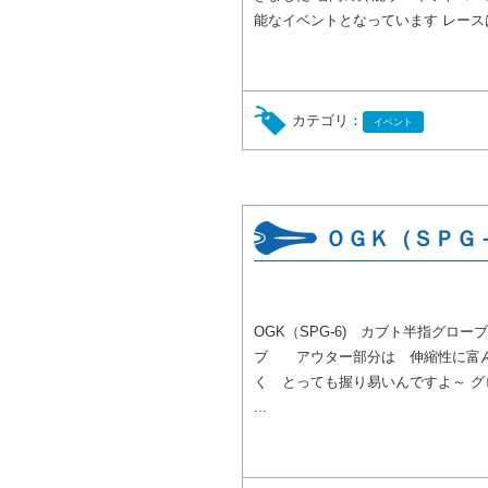
能なイベントとなっています レース
カテゴリ：
イベント
ＯＧＫ（ＳＰＧ
OGK（SPG-6) カブト半指グロ
ブ アウター部分は 伸縮性に富ん
く とっても握り易いんですよ～ グ
...