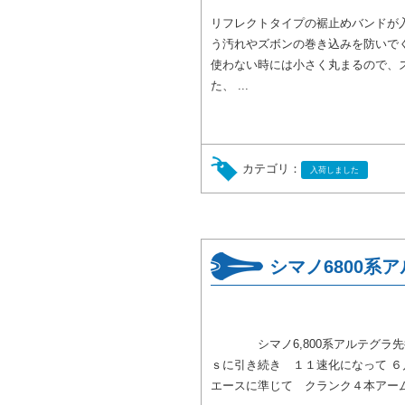
リフレクトタイプの裾止めバンドが
う汚れやズボンの巻き込みを防いで
使わない時には小さく丸まるので、
た、 ...
カテゴリ：
入荷しました
シマノ6800系
シマノ6,800系アルテグラ先行
ｓに引き続き １１速化になって ６
エースに準じて クランク４本アー