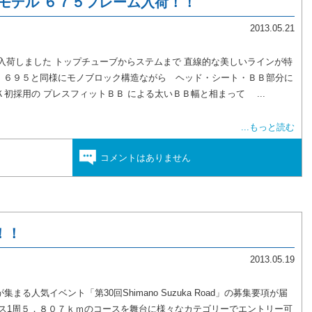
Ｗモデル ６７５フレーム入荷！！
2013.05.21
入荷しました トップチューブからステムまで 直線的な美しいラインが特
ド ６９５と同様にモノブロック構造ながら ヘッド・シート・ＢＢ部分に
初採用の プレスフィットＢＢ による太いＢＢ幅と相まって ...
...もっと読む
コメントはありません
！！
2013.05.19
る人気イベント「第30回Shimano Suzuka Road」の募集要項が届
ース1周５．８０７ｋｍのコースを舞台に様々なカテゴリーでエントリー可