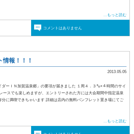
...もっと読む
コメントはありません
ト情報！！！
2013.05.05
イダーＩＮ加賀温泉郷」の要項が届きました １周４．３㌔×４時間のサイ
然レースでも楽しめますが、エントリーされた方には大会期間中指定温泉
存分に満喫できちゃいます 詳細は店内の無料パンフレット置き場にてご
...もっと読む