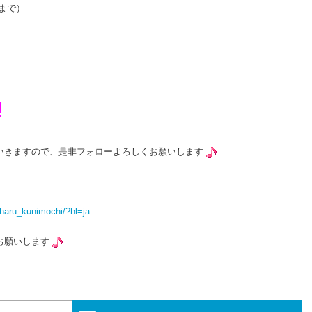
いまで）
!
いきますので、是非フォローよろしくお願いします
haru_kunimochi/?hl=ja
お願いします