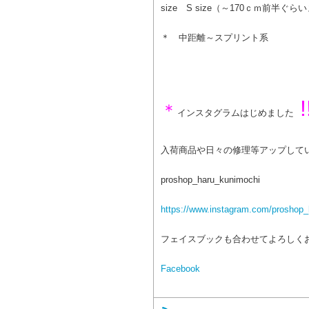
size S size（～170ｃｍ前半ぐら
＊ 中距離～スプリント系
!
＊
インスタグラムはじめました
入荷商品や日々の修理等アップして
proshop_haru_kunimochi
https://www.instagram.com/proshop_
フェイスブックも合わせてよろしく
Facebook