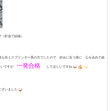
グ（針金で結線）
格も良くスプリンター系の方でしたので 好みに合う様に 心を込めて組
一発
合格
たいですが
してほしいですね
ございました