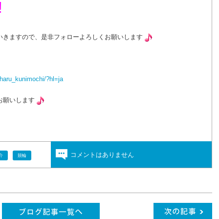
!
いきますので、是非フォローよろしくお願いします
haru_kunimochi/?hl=ja
お願いします
コメントはありません
介
競輪