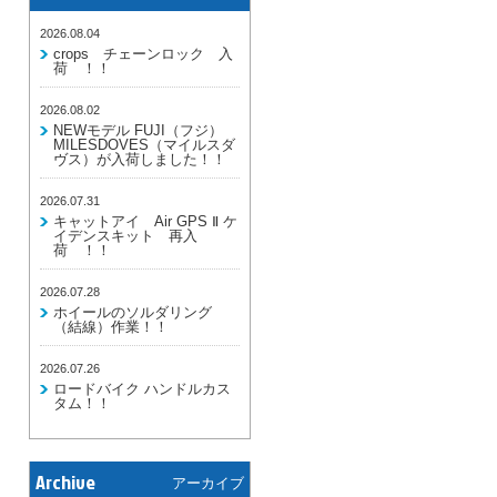
2026.08.04
crops チェーンロック 入
荷 ！！
2026.08.02
NEWモデル FUJI（フジ）
MILESDOVES（マイルスダ
ヴス）が入荷しました！！
2026.07.31
キャットアイ Air GPS Ⅱ ケ
イデンスキット 再入
荷 ！！
2026.07.28
ホイールのソルダリング
（結線）作業！！
2026.07.26
ロードバイク ハンドルカス
タム！！
Archive
アーカイブ