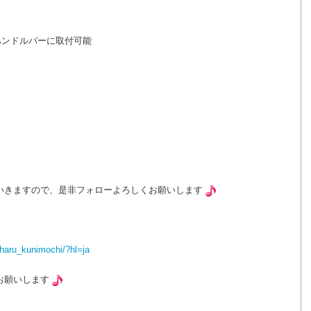
のハンドルバーに取付可能
いきますので、是非フォローよろしくお願いします
haru_kunimochi/?hl=ja
お願いします