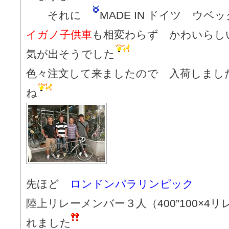
それに
MADE IN ドイツ ウ
イガノ子供車
も相変わらず かわいらし
気が出そうでした
色々注文して来ましたので 入荷しまし
ね
先ほど
ロンドンパラリンピック
陸上リレーメンバー３人（400”100×4
れました