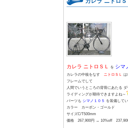
カレラ ニトロ
カレラ ニトロＳＬ
シマ
を
カレラの中核をなす
ニトロＳＬ
は
フレームでして
人間でいうところの背骨にあたる 
ライディングが期待できますよね～
パーツも
シマノ１０５
を装備してい
カラー カーボン・ゴールド
サイズC/T500mm
価格 267,900円 → 10%off 2