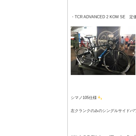
・TCR ADVANCED 2 KOM SE 定
シマノ105仕様
左クランクのみのシングルサイドパ