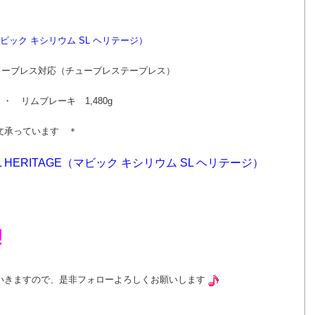
GE（マビック キシリウム SL ヘリテージ）
み）チューブレス対応（チューブレステープレス）
g ・ リムブレーキ 1,480g
文承っています ＊
M SL HERITAGE（マビック キシリウム SL ヘリテージ）
!
いきますので、是非フォローよろしくお願いします