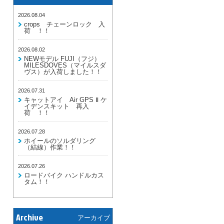
2026.08.04
crops チェーンロック 入
荷 ！！
2026.08.02
NEWモデル FUJI（フジ）
MILESDOVES（マイルスダ
ヴス）が入荷しました！！
2026.07.31
キャットアイ Air GPS Ⅱ ケ
イデンスキット 再入
荷 ！！
2026.07.28
ホイールのソルダリング
（結線）作業！！
2026.07.26
ロードバイク ハンドルカス
タム！！
Archive
アーカイブ