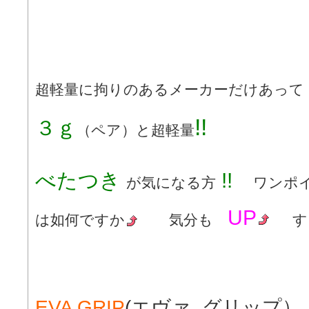
超軽量に拘りのあるメーカーだけあっ
!!
３
ｇ
（ペア）と超軽量
べたつき
!!
が気になる方
ワンポ
UP
は如何ですか
気分も
す
EVA GRIP
(エヴァ グリップ）